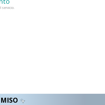
ento
 servicio.
OMISO