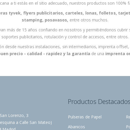
s
cana a
ti
estás en el sitio adecuado, nuestros productos son 100% fa
t
ras tyvek, flyers publicitarios, carteles, lonas, folletos, tarjet
r
stamping, posavasos
,
entre otros muchos.
o
van más de 15 años confiando en nosotros y permitiéndonos cubrir 
b
soportes publicitarios, rotulación y control de accesos,
entre otros
.
o
l
esde nuestras instalaciones, sin intermediarios, imprenta offset, imp
e
buen precio - calidad - rapidez
y la
garantía
de una
imprenta on
t
í
n
d
e
n
a
Productos Destacado
o
t
i
 San Lorenzo, 3
Pulseras de Papel
R
c
esquina a Calle San Mateo)
Abanicos
P
i
4 Madrid