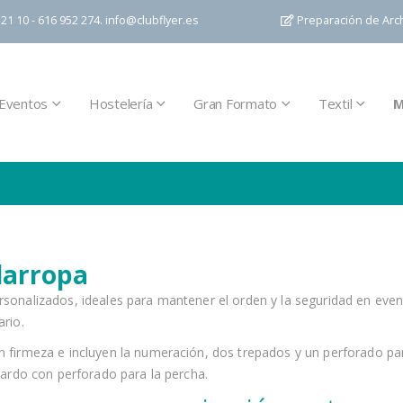
21 10 - 616 952 274.
info@clubflyer.es
Preparación de Arc
Eventos
Hostelería
Gran Formato
Textil
M
darropa
sonalizados, ideales para mantener el orden y la seguridad en event
ario.
 firmeza e incluyen la numeración, dos trepados y un perforado par
guardo con perforado para la percha.