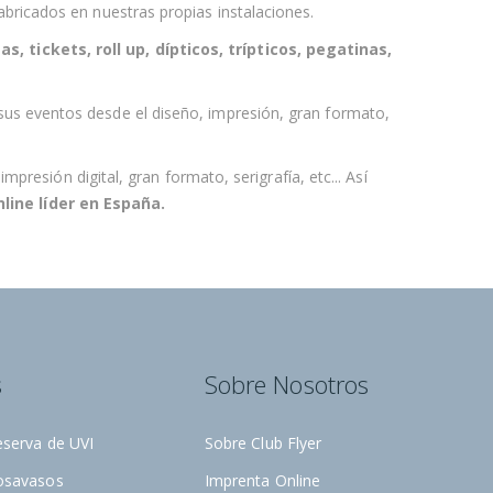
bricados en nuestras propias instalaciones.
as, tickets, roll up, dípticos, trípticos, pegatinas,
sus eventos desde el
diseño, impresión, gran formato,
resión digital, gran formato, serigrafía, etc... Así
line líder en España
.
s
Sobre Nosotros
eserva de UVI
Sobre Club Flyer
osavasos
Imprenta Online