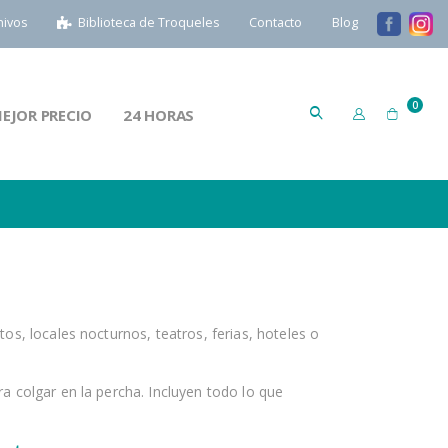
hivos
Biblioteca de Troqueles
Contacto
Blog
artícu
0
EJOR PRECIO
24 HORAS
Cart
os, locales nocturnos, teatros, ferias, hoteles o
a colgar en la percha. Incluyen todo lo que