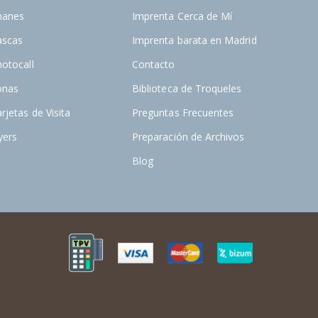
manes
Imprenta Cerca de Mí
ascas
Imprenta barata en Madrid
otocall
Contacto
onas
Biblioteca de Troqueles
rjetas de Visita
Preguntas Frecuentes
yers
Preparación de Archivos
Blog