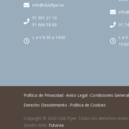
info@clubflyer.es
info@
91 301 21 10
91 666 58 60
91 74
L a V 8:30 a 14:00
L a V
15:00
Política de Privacidad -
Aviso Legal -
Condiciones General
Derecho Desistimiento -
Política de Cookies
Copyright © 2020 Club Flyer. Todos los derechos reserv
Diseño Web:
Futurvia