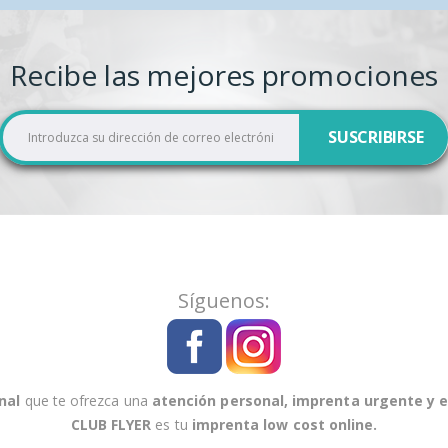
Recibe las mejores promociones
I
SUSCRIBIRSE
n
s
c
r
í
b
a
Síguenos:
s
e
a
n
nal
que te ofrezca una
atención personal
,
imprenta urgente
y
e
u
CLUB FLYER
es tu
imprenta low cost online
.
e