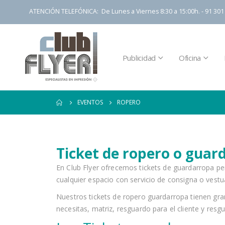
ATENCIÓN TELEFÓNICA: De Lunes a Viernes 8:30 a 15:00h. - 91 301 
Publicidad
Oficina
EVENTOS
ROPERO
Ticket de ropero o guar
En Club Flyer ofrecemos tickets de guardarropa per
cualquier espacio con servicio de consigna o vestu
Nuestros tickets de ropero guardarropa tienen gran
necesitas, matriz, resguardo para el cliente y res