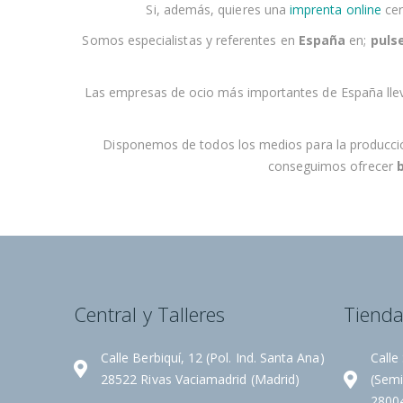
Si, además, quieres una
imprenta online
cer
Somos especialistas y referentes en
España
en;
pulse
Las empresas
de ocio
más importantes de España lle
Disponemos de todos los medios para la producción d
conseguimos ofrecer
Central y Talleres
Tiend
Calle Berbiquí, 12 (Pol. Ind. Santa Ana)
Calle
28522 Rivas Vaciamadrid (Madrid)
(Semi
2800