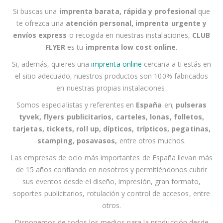
n
Si buscas una
imprenta barata, rápida y profesional
que
u
te ofrezca una
atención personal
,
imprenta urgente
y
e
envíos express
o recogida en nuestras instalaciones
,
CLUB
s
FLYER
es tu
imprenta low cost online
.
t
r
Si, además, quieres una
imprenta online
cercana a
ti
estás en
o
el sitio adecuado, nuestros productos son 100% fabricados
b
en nuestras propias instalaciones.
o
Somos especialistas y referentes en
España
en;
pulseras
l
tyvek, flyers publicitarios, carteles, lonas, folletos,
e
tarjetas, tickets, roll up, dípticos, trípticos, pegatinas,
t
stamping, posavasos
,
entre otros muchos.
í
Las empresas
de ocio
más importantes de España llevan más
n
de 15 años confiando en nosotros y permitiéndonos cubrir
d
sus eventos desde el
diseño, impresión, gran formato,
e
soportes publicitarios, rotulación y control de accesos,
entre
n
otros
.
o
t
Disponemos de todos los medios para la producción desde