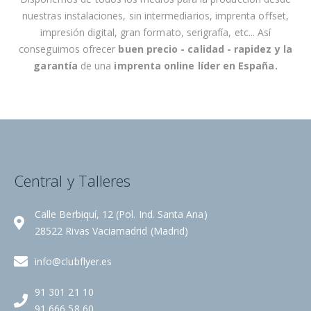
i
nuestras instalaciones, sin intermediarios, imprenta offset,
c
impresión digital, gran formato, serigrafía, etc... Así
i
conseguimos ofrecer
buen precio - calidad - rapidez
y la
a
garantía
de una
imprenta online líder en España
.
s
:
Central y Talleres
Calle Berbiquí, 12 (Pol. Ind. Santa Ana)
28522 Rivas Vaciamadrid (Madrid)
info@clubflyer.es
91 301 21 10
91 666 58 60