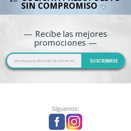
SIN COMPROMISO
Recibe las mejores
promociones
I
SUSCRIBIRSE
n
s
c
r
í
b
a
Síguenos:
s
e
a