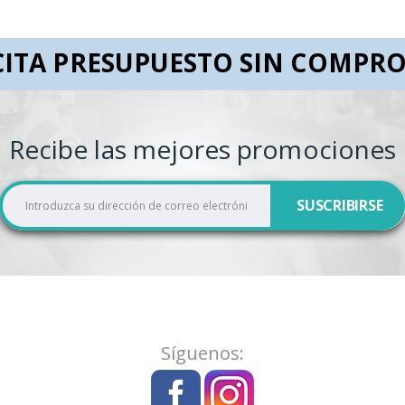
CITA PRESUPUESTO SIN COMPR
Recibe las mejores promociones
I
SUSCRIBIRSE
n
s
c
r
í
b
a
Síguenos:
s
e