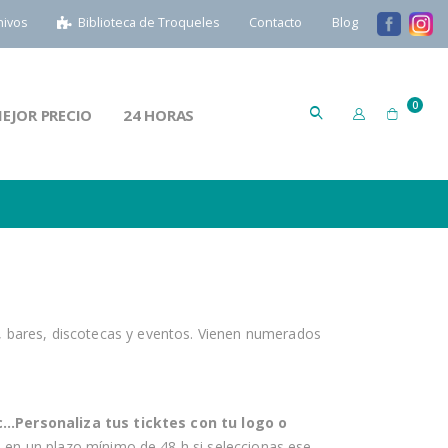
hivos
Biblioteca de Troqueles
Contacto
Blog
artícu
0
EJOR PRECIO
24 HORAS
Cart
s, bares, discotecas y eventos. Vienen numerados
..Personaliza tus ticktes con tu logo o
 en un plazo mínimo de 48 h si seleccionas ese