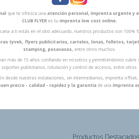
a
n
nal
que te ofrezca una
atención personal
,
imprenta urgente
y
e
u
CLUB FLYER
es tu
imprenta low cost online
.
e
s
cana a
ti
estás en el sitio adecuado, nuestros productos son 100% fa
t
ras tyvek, flyers publicitarios, carteles, lonas, folletos, tarjet
r
stamping, posavasos
,
entre otros muchos.
o
van más de 15 años confiando en nosotros y permitiéndonos cubrir 
b
soportes publicitarios, rotulación y control de accesos,
entre otros
.
o
l
esde nuestras instalaciones, sin intermediarios, imprenta offset, imp
e
buen precio - calidad - rapidez
y la
garantía
de una
imprenta on
t
í
n
d
e
n
a
Productos Destacado
o