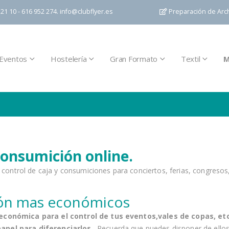
21 10 - 616 952 274.
info@clubflyer.es
Preparación de Arc
Eventos
Hostelería
Gran Formato
Textil
M
consumición online.
 control de caja y consumiciones para conciertos, ferias, congreso
ión mas económicos
económica para el control de tus eventos,vales de copas, etc.
apel para diferenciarlos.
.Recuerda que puedes disponer de ellos