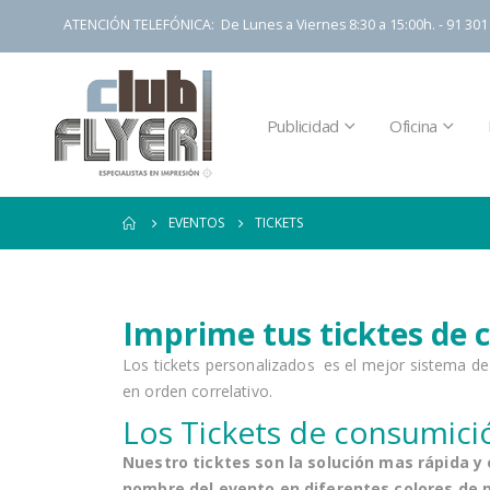
ATENCIÓN TELEFÓNICA: De Lunes a Viernes 8:30 a 15:00h. - 91 301 
Publicidad
Oficina
EVENTOS
TICKETS
Imprime tus ticktes de 
Los tickets personalizados
es el mejor sistema de
en orden correlativo.
Los Tickets de consumic
Nuestro ticktes son la solución mas rápida y 
nombre del evento en diferentes colores de p