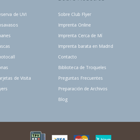
eserva de UVI
Sobre Club Flyer
osavasos
Imprenta Online
manes
Imprenta Cerca de Mí
ascas
Imprenta barata en Madrid
otocall
Contacto
onas
Biblioteca de Troqueles
rjetas de Visita
Preguntas Frecuentes
yers
Preparación de Archivos
Blog