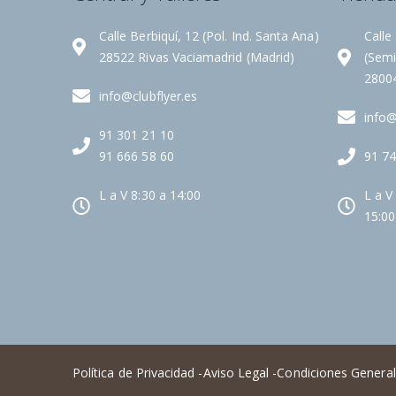
Calle Berbiquí, 12 (Pol. Ind. Santa Ana)
Calle
28522 Rivas Vaciamadrid (Madrid)
(Semi
2800
info@clubflyer.es
info@
91 301 21 10
91 666 58 60
91 74
L a V 8:30 a 14:00
L a V
15:00
Política de Privacidad -
Aviso Legal -
Condiciones General