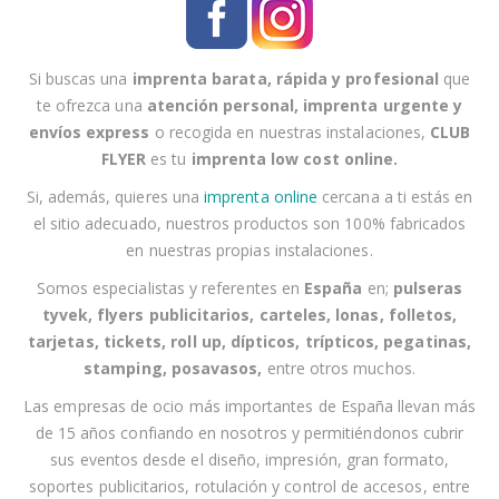
e
a
n
Si buscas una
imprenta barata, rápida y profesional
que
u
te ofrezca una
atención personal
,
imprenta urgente
y
e
envíos express
o recogida en nuestras instalaciones
,
CLUB
s
FLYER
es tu
imprenta low cost online
.
t
r
Si, además, quieres una
imprenta online
cercana a
ti
estás en
o
el sitio adecuado, nuestros productos son 100% fabricados
b
en nuestras propias instalaciones.
o
Somos especialistas y referentes en
España
en;
pulseras
l
tyvek, flyers publicitarios, carteles, lonas, folletos,
e
tarjetas, tickets, roll up, dípticos, trípticos, pegatinas,
t
stamping, posavasos
,
entre otros muchos.
í
Las empresas
de ocio
más importantes de España llevan más
n
de 15 años confiando en nosotros y permitiéndonos cubrir
d
sus eventos desde el
diseño, impresión, gran formato,
e
soportes publicitarios, rotulación y control de accesos,
entre
n