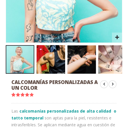
Saltar
CALCOMANÍAS PERSONALIZADAS A
al
UN COLOR
comienzo
de
Valoración:
90
100
% of
la
galería
Las
calcomanías personalizadas de alta calidad o
de
tatto temporal
son aptas para la piel, resistentes e
imágenes
intrasferibles. Se aplican mediante agua en cuestión de