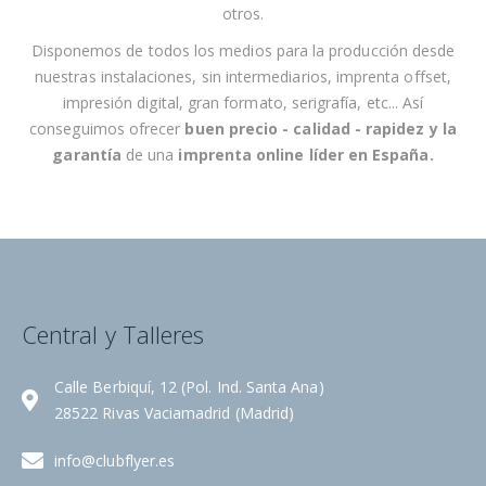
otros
.
o
t
Disponemos de todos los medios para la producción desde
i
nuestras instalaciones, sin intermediarios, imprenta offset,
c
impresión digital, gran formato, serigrafía, etc... Así
i
conseguimos ofrecer
buen precio - calidad - rapidez
y la
a
garantía
de una
imprenta online líder en España
.
s
:
Central y Talleres
Calle Berbiquí, 12 (Pol. Ind. Santa Ana)
28522 Rivas Vaciamadrid (Madrid)
info@clubflyer.es