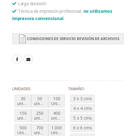
Larga duración
Técnica de impresión profesional,
no utilizamos
impresora convencional
CONDICIONES DE SERVICIO REVISIÓN DE ARCHIVOS
UNIDADES
TAMAÑO
30
50
100
3 x 3 cms
unidades
unidades
Unidades
4 x 4 cms
150
250
400
unidades
unidades
unidades
5 x 5 cms
500
700
1.000
6 x 6 cms
Unidades
unidades
Unidades