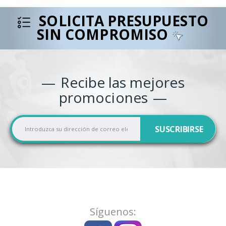
SOLICITA PRESUPUESTO
SIN COMPROMISO
Recibe las mejores
promociones
I
SUSCRIBIRSE
n
s
c
r
í
b
a
Síguenos:
s