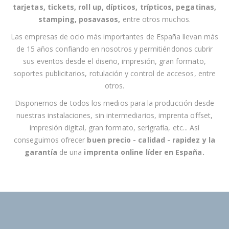
e
tarjetas, tickets, roll up, dípticos, trípticos, pegatinas,
t
stamping, posavasos
,
entre otros muchos.
í
Las empresas
de ocio
más importantes de España llevan más
n
de 15 años confiando en nosotros y permitiéndonos cubrir
d
sus eventos desde el
diseño, impresión, gran formato,
e
soportes publicitarios, rotulación y control de accesos,
entre
n
otros
.
o
t
Disponemos de todos los medios para la producción desde
i
nuestras instalaciones, sin intermediarios, imprenta offset,
c
impresión digital, gran formato, serigrafía, etc... Así
i
conseguimos ofrecer
buen precio - calidad - rapidez
y la
a
garantía
de una
imprenta online líder en España
.
s
: