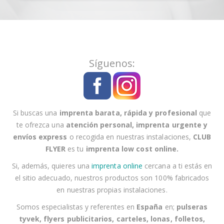
c
r
í
b
a
Síguenos:
s
e
a
n
Si buscas una
imprenta barata, rápida y profesional
que
u
te ofrezca una
atención personal
,
imprenta urgente
y
e
envíos express
o recogida en nuestras instalaciones
,
CLUB
s
FLYER
es tu
imprenta low cost online
.
t
r
Si, además, quieres una
imprenta online
cercana a
ti
estás en
o
el sitio adecuado, nuestros productos son 100% fabricados
b
en nuestras propias instalaciones.
o
Somos especialistas y referentes en
España
en;
pulseras
l
tyvek, flyers publicitarios, carteles, lonas, folletos,