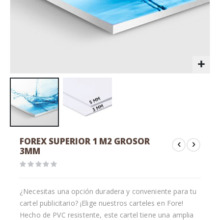
Saltar
FOREX SUPERIOR 1 M2 GROSOR
al
3MM
comienzo
de
la
galería
¿Necesitas una opción duradera y conveniente para tu
de
cartel publicitario? ¡Elige nuestros carteles en Fore!
imágenes
Hecho de PVC resistente, este cartel tiene una amplia