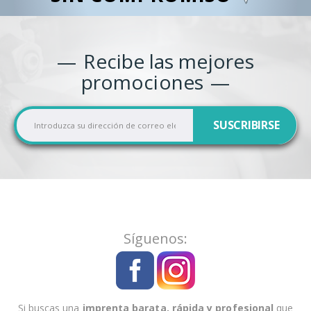
Recibe las mejores
promociones
I
SUSCRIBIRSE
n
s
c
r
í
b
a
Síguenos:
s
e
a
n
Si buscas una
imprenta barata, rápida y profesional
que