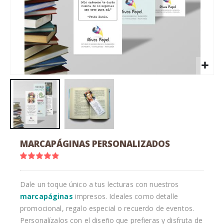
Saltar
MARCAPÁGINAS PERSONALIZADOS
al
comienzo
Valoración:
90
100
% of
de
la
Dale un toque único a tus lecturas con nuestros
galería
marcapáginas
impresos. Ideales como detalle
de
imágenes
promocional, regalo especial o recuerdo de eventos.
Personalízalos con el diseño que prefieras y disfruta de