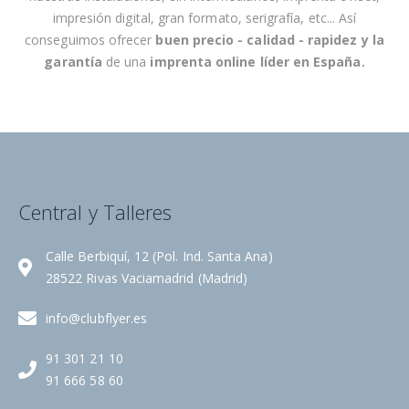
c
impresión digital, gran formato, serigrafía, etc... Así
i
conseguimos ofrecer
buen precio - calidad - rapidez
y la
a
garantía
de una
imprenta online líder en España
.
s
:
Central y Talleres
Calle Berbiquí, 12 (Pol. Ind. Santa Ana)
28522 Rivas Vaciamadrid (Madrid)
info@clubflyer.es
91 301 21 10
91 666 58 60