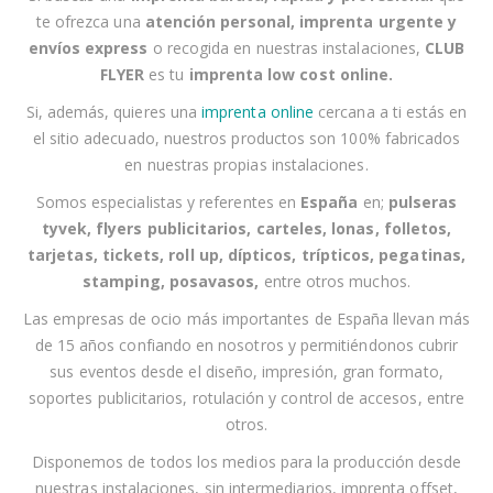
u
te ofrezca una
atención personal
,
imprenta urgente
y
e
envíos express
o recogida en nuestras instalaciones
,
CLUB
s
FLYER
es tu
imprenta low cost online
.
t
r
Si, además, quieres una
imprenta online
cercana a
ti
estás en
o
el sitio adecuado, nuestros productos son 100% fabricados
b
en nuestras propias instalaciones.
o
Somos especialistas y referentes en
España
en;
pulseras
l
tyvek, flyers publicitarios, carteles, lonas, folletos,
e
tarjetas, tickets, roll up, dípticos, trípticos, pegatinas,
t
stamping, posavasos
,
entre otros muchos.
í
Las empresas
de ocio
más importantes de España llevan más
n
de 15 años confiando en nosotros y permitiéndonos cubrir
d
sus eventos desde el
diseño, impresión, gran formato,
e
soportes publicitarios, rotulación y control de accesos,
entre
n
otros
.
o
t
Disponemos de todos los medios para la producción desde
i
nuestras instalaciones, sin intermediarios, imprenta offset,