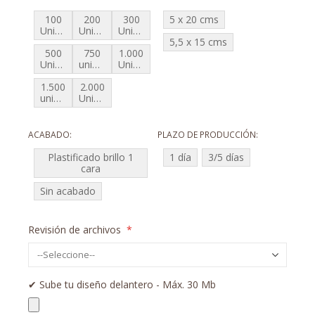
100
200
300
5 x 20 cms
Unidades
Unidades
Unidades
5,5 x 15 cms
500
750
1.000
Unidades
unidades
Unidades
1.500
2.000
unidades
Unidades
ACABADO
PLAZO DE PRODUCCIÓN
Plastificado brillo 1
1 día
3/5 días
cara
Sin acabado
Revisión de archivos
✔︎ Sube tu diseño delantero - Máx. 30 Mb