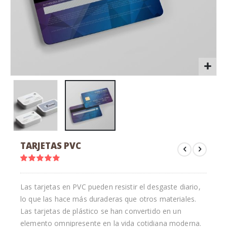
Saltar
TARJETAS PVC
al
comienzo
Valoración:
90
100
% of
de
la
Las tarjetas en PVC pueden resistir el desgaste diario,
galería
lo que las hace más duraderas que otros materiales.
de
imágenes
Las tarjetas de plástico se han convertido en un
elemento omnipresente en la vida cotidiana moderna.