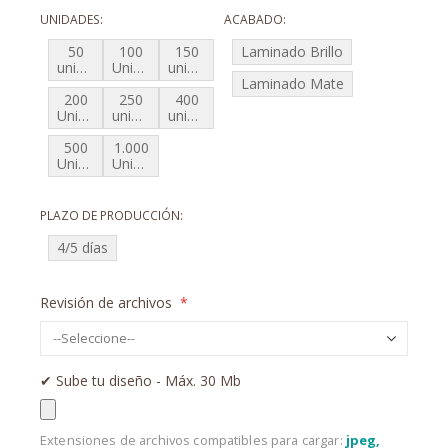
UNIDADES
ACABADO
50
100
150
Laminado Brillo
unidades
Unidades
unidades
Laminado Mate
200
250
400
Unidades
unidades
unidades
500
1.000
Unidades
Unidades
PLAZO DE PRODUCCIÓN
4/5 días
Revisión de archivos
✔︎ Sube tu diseño - Máx. 30 Mb
Extensiones de archivos compatibles para cargar:
jpeg,