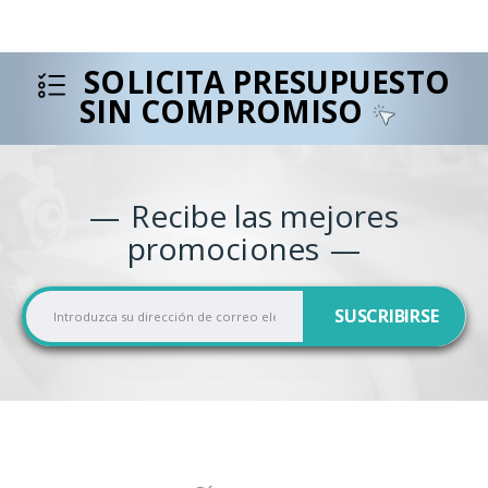
SOLICITA PRESUPUESTO
SIN COMPROMISO
Recibe las mejores
promociones
I
SUSCRIBIRSE
n
s
c
r
í
b
a