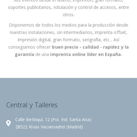
e
soportes publicitarios, rotulación y control de accesos,
entre
n
otros
.
o
t
Disponemos de todos los medios para la producción desde
i
nuestras instalaciones, sin intermediarios, imprenta offset,
c
impresión digital, gran formato, serigrafía, etc... Así
i
conseguimos ofrecer
buen precio - calidad - rapidez
y la
a
garantía
de una
imprenta online líder en España
.
s
:
Central y Talleres
Calle Berbiquí, 12 (Pol. Ind. Santa Ana)
28522 Rivas Vaciamadrid (Madrid)