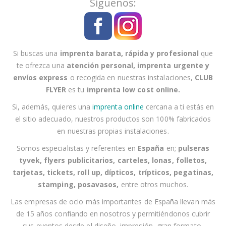
Síguenos:
s
e
a
n
Si buscas una
imprenta barata, rápida y profesional
que
u
te ofrezca una
atención personal
,
imprenta urgente
y
e
envíos express
o recogida en nuestras instalaciones
,
CLUB
s
FLYER
es tu
imprenta low cost online
.
t
r
Si, además, quieres una
imprenta online
cercana a
ti
estás en
o
el sitio adecuado, nuestros productos son 100% fabricados
b
en nuestras propias instalaciones.
o
Somos especialistas y referentes en
España
en;
pulseras
l
tyvek, flyers publicitarios, carteles, lonas, folletos,
e
tarjetas, tickets, roll up, dípticos, trípticos, pegatinas,
t
stamping, posavasos
,
entre otros muchos.
í
Las empresas
de ocio
más importantes de España llevan más
n
de 15 años confiando en nosotros y permitiéndonos cubrir
d
sus eventos desde el
diseño, impresión, gran formato,