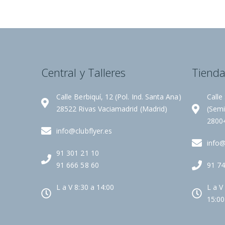
Central y Talleres
Tiend
Calle Berbiquí, 12 (Pol. Ind. Santa Ana)
Calle
28522 Rivas Vaciamadrid (Madrid)
(Semi
2800
info@clubflyer.es
info@
91 301 21 10
91 666 58 60
91 74
L a V 8:30 a 14:00
L a V
15:00