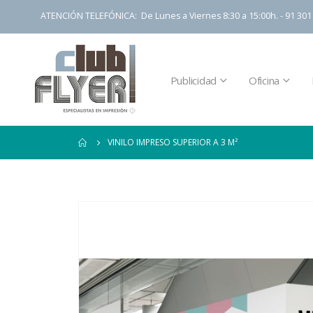
ATENCIÓN TELEFÓNICA: De Lunes a Viernes 8:30 a 15:00h. - 91 301 
Publicidad
Oficina
VINILO IMPRESO SUPERIOR A 3 M²
Saltar
al
final
de
la
galería
de