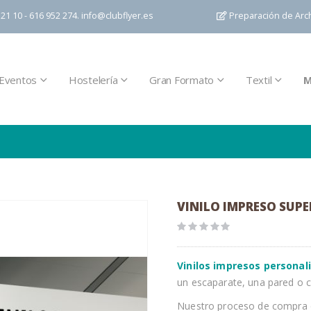
21 10 - 616 952 274.
info@clubflyer.es
Preparación de Arc
Eventos
Hostelería
Gran Formato
Textil
M
VINILO IMPRESO SUPER
Vinilos impresos personal
un escaparate, una pared o cu
Nuestro proceso de compra on