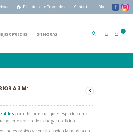
hivos
Biblioteca de Troqueles
Contacto
Blog
artícu
0
EJOR PRECIO
24 HORAS
Cart
IOR A 3 M²
izables
para decorar cualquier espacio como
alquier estancia de tu hogar u oficina.
line es rápido y sencillo. Indica la medida en