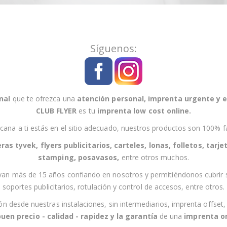
r
í
b
a
Síguenos:
s
e
a
n
nal
que te ofrezca una
atención personal
,
imprenta urgente
y
e
u
CLUB FLYER
es tu
imprenta low cost online
.
e
s
cana a
ti
estás en el sitio adecuado, nuestros productos son 100% fa
t
ras tyvek, flyers publicitarios, carteles, lonas, folletos, tarjet
r
stamping, posavasos
,
entre otros muchos.
o
van más de 15 años confiando en nosotros y permitiéndonos cubrir 
b
soportes publicitarios, rotulación y control de accesos,
entre otros
.
o
l
esde nuestras instalaciones, sin intermediarios, imprenta offset, imp
e
buen precio - calidad - rapidez
y la
garantía
de una
imprenta on
t