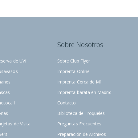
s
Sobre Nosotros
eserva de UVI
Sobre Club Flyer
osavasos
Imprenta Online
manes
Imprenta Cerca de Mí
ascas
Imprenta barata en Madrid
otocall
Contacto
onas
Biblioteca de Troqueles
rjetas de Visita
Preguntas Frecuentes
yers
Preparación de Archivos