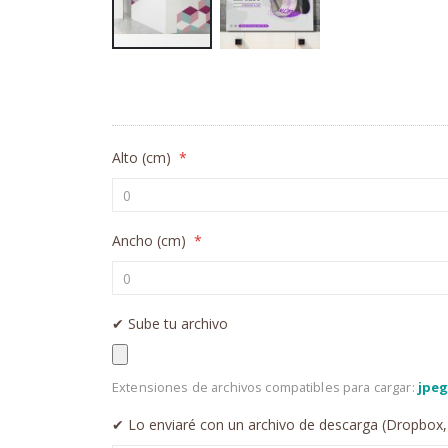
Saltar
al
comienzo
de
la
Alto (cm)
galería
de
imágenes
Ancho (cm)
✔︎ Sube tu archivo
Extensiones de archivos compatibles para cargar:
jpeg,
✔︎ Lo enviaré con un archivo de descarga (Dropbox,