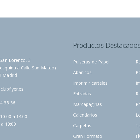
í
n
d
e
n
a
Productos Destacado
o
t
i
 San Lorenzo, 3
Pulseras de Papel
R
c
esquina a Calle San Mateo)
Abanicos
P
i
4 Madrid
a
Imprimir carteles
I
s
clubflyer.es
Entradas
R
:
4 35 56
Marcapáginas
Ph
Calendarios
L
 10:00 a 14:00
 a 19:00
Carpetas
Ta
Gran Formato
Fl