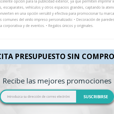
xcelente opción para la publicidad exterior, ya que permiten imprimi
es, escaparates, vehículos y otros espacios grandes, captando la at
 convierten en una opción versátil y efectiva para promocionar tu marc
s comunes del vinilo impreso personalizado: • Decoración de paredes 
a corporativa y de eventos. • Regalos únicos y originales.
CITA PRESUPUESTO SIN COMPR
Recibe las mejores promociones
I
SUSCRIBIRSE
n
s
c