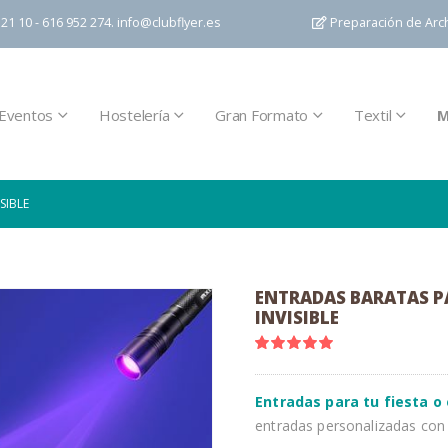
21 10 - 616 952 274.
info@clubflyer.es
Preparación de Arc
Eventos
Hostelería
Gran Formato
Textil
M
SIBLE
ENTRADAS BARATAS P
INVISIBLE
Valoración:
100
100
% of
Entradas para tu fiesta o
entradas personalizadas con 