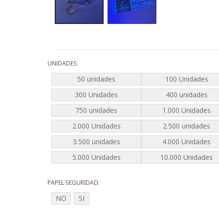
Saltar
al
comienzo
UNIDADES
de
la
50 unidades
100 Unidades
galería
300 Unidades
400 unidades
de
750 unidades
1.000 Unidades
imágenes
2.000 Unidades
2.500 unidades
3.500 unidades
4.000 Unidades
5.000 Unidades
10.000 Unidades
PAPEL SEGURIDAD
NO
SI