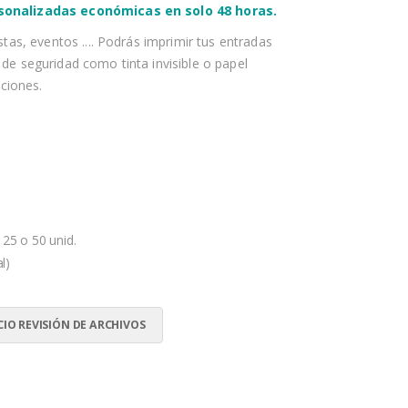
sonalizadas económicas en solo 48 horas.
stas, eventos .... Podrás imprimir tus entradas
de seguridad como tinta invisible o papel
aciones.
o
 25 o 50 unid.
l)
CIO REVISIÓN DE ARCHIVOS