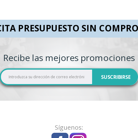
CITA PRESUPUESTO SIN COMPR
Recibe las mejores promociones
I
SUSCRIBIRSE
n
s
c
r
í
b
a
Síguenos:
s