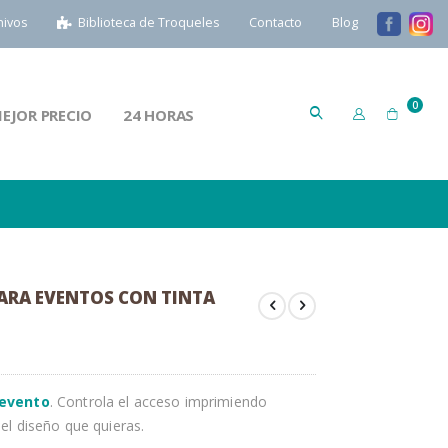
hivos
Biblioteca de Troqueles
Contacto
Blog
artícu
0
EJOR PRECIO
24 HORAS
Cart
ARA EVENTOS CON TINTA
 evento
. Controla el acceso imprimiendo
el diseño que quieras.