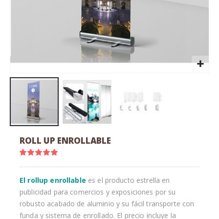
Saltar
ROLL UP ENROLLABLE
al
comienzo
Valoración:
100
100
% of
de
la
El rollup enrollable
es el producto estrella en
galería
publicidad para comercios y exposiciones por su
de
imágenes
robusto acabado de aluminio y su fácil transporte con
funda y sistema de enrollado. El precio incluye la