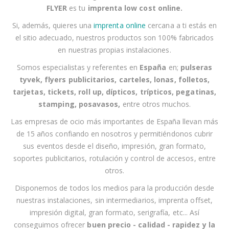
FLYER
es tu
imprenta low cost online
.
t
r
Si, además, quieres una
imprenta online
cercana a
ti
estás en
o
el sitio adecuado, nuestros productos son 100% fabricados
b
en nuestras propias instalaciones.
o
Somos especialistas y referentes en
España
en;
pulseras
l
tyvek, flyers publicitarios, carteles, lonas, folletos,
e
tarjetas, tickets, roll up, dípticos, trípticos, pegatinas,
t
stamping, posavasos
,
entre otros muchos.
í
Las empresas
de ocio
más importantes de España llevan más
n
de 15 años confiando en nosotros y permitiéndonos cubrir
d
sus eventos desde el
diseño, impresión, gran formato,
e
soportes publicitarios, rotulación y control de accesos,
entre
n
otros
.
o
t
Disponemos de todos los medios para la producción desde
i
nuestras instalaciones, sin intermediarios, imprenta offset,
c
impresión digital, gran formato, serigrafía, etc... Así
i
conseguimos ofrecer
buen precio - calidad - rapidez
y la