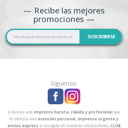
Recibe las mejores
promociones
I
SUSCRIBIRSE
n
s
c
r
í
b
a
Síguenos:
s
e
a
n
Si buscas una
imprenta barata, rápida y profesional
que
u
te ofrezca una
atención personal
,
imprenta urgente
y
e
envíos express
o recogida en nuestras instalaciones
,
CLUB
s