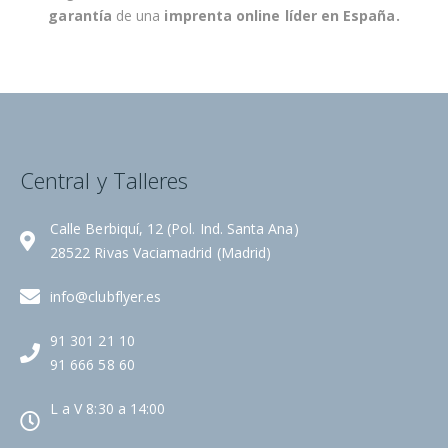
a
garantía
de una
imprenta online líder en España
.
s
:
Central y Talleres
Calle Berbiquí, 12 (Pol. Ind. Santa Ana)
28522 Rivas Vaciamadrid (Madrid)
info@clubflyer.es
91 301 21 10
91 666 58 60
L a V 8:30 a 14:00